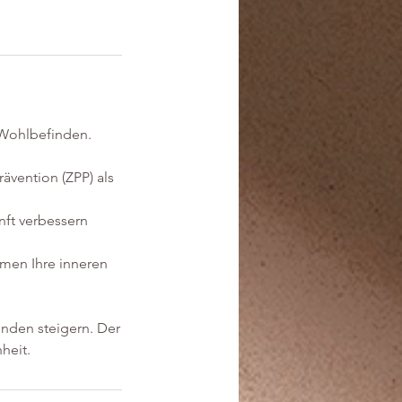
 Wohlbefinden.
rävention (ZPP) als
nft verbessern
hmen Ihre inneren
inden steigern. Der
heit.