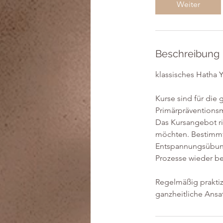
Weiter
3
0
M
i
Beschreibung
n
.
klassisches Hatha 
Kurse sind für die 
Primärpräventions
Das Kursangebot ric
möchten. Bestimmt
Entspannungsübunge
Prozesse wieder be
Regelmäßig praktiz
ganzheitliche Ansa