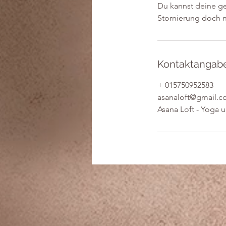
Du kannst deine ge
Stornierung doch n
Kontaktangab
+ 015750952583
asanaloft@gmail.
Asana Loft - Yoga 